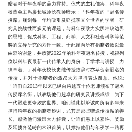
赠者对于年夜学的鼎力撑持。仪式的主礼佳宾、科年夜
校董会主席廖长城师长教师暗示：「科年夜的『冠名传
授席』规划每一年均吸引及延揽享誉全世界的学者，研
究具挑战性而多元的课题，与科年夜致力实践冲破边界
的思维，促成科学、工程、商学、人文和社会科学等范
畴的立异研究的方针一致。于此谨向所有捐赠者致以最
由衷的谢意，并恭贺2022年的科年夜冠名传授，祝福列
位以科年夜最新一代传承人的身份，于学术与讲授上力
臻卓着。」科年夜校长史维传授致辞时亦恭贺获冠名的
传授，并对于捐赠者的激昂大方撑持表达谢意。他说:
「咱们自2013年以来已经向跨越五十位老师颁布了冠名
传授席名衔，以表场他们超卓的研究及讲授成绩，为下
一代塑造更夸姣的世界。咱们谨此以挚诚向所有多年来
撑持科年夜的捐赠者称谢，尤其是那些赠送传授席的善
长。感激他们激昂大方解囊，让咱们患上以嘉许、奖励
及延揽各范畴的常识首脑，以撑持他们与年夜学一路再