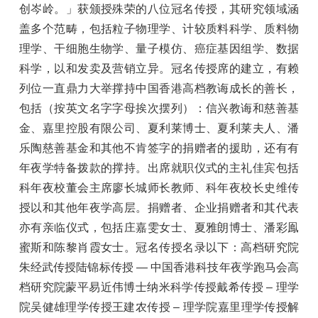
创岑岭。」获颁授殊荣的八位冠名传授，其研究领域涵
盖多个范畴，包括粒子物理学、计较质料科学、质料物
理学、干细胞生物学、量子模仿、癌症基因组学、数据
科学，以和发卖及营销立异。冠名传授席的建立，有赖
列位一直鼎力大举撑持中国香港高档教诲成长的善长，
包括（按英文名字字母挨次摆列）：信兴教诲和慈善基
金、嘉里控股有限公司、夏利莱博士、夏利莱夫人、潘
乐陶慈善基金和其他不肯签字的捐赠者的援助，还有有
年夜学特备拨款的撑持。出席就职仪式的主礼佳宾包括
科年夜校董会主席廖长城师长教师、科年夜校长史维传
授以和其他年夜学高层。捐赠者、企业捐赠者和其代表
亦有亲临仪式，包括庄嘉雯女士、夏雅朗博士、潘彩鳯
蜜斯和陈黎肖霞女士。冠名传授名录以下：高档研究院
朱经武传授陆锦标传授 — 中国香港科技年夜学跑马会高
档研究院蒙平易近伟博士纳米科学传授戴希传授 – 理学
院吴健雄理学传授王建农传授 – 理学院嘉里理学传授解