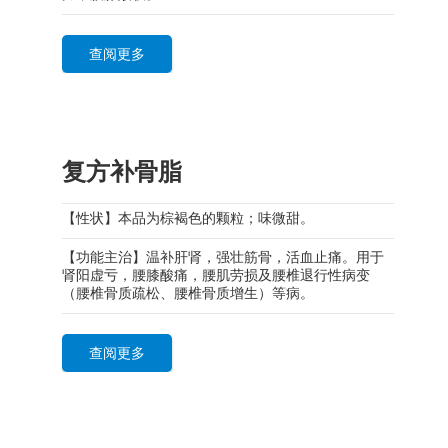
查阅更多
复方补骨脂
【性状】本品为棕褐色的颗粒；味微甜。
【功能主治】温补肝肾，强壮筋骨，活血止痛。用于
肾阳虚亏，腰膝酸痛，腰肌劳损及腰椎退行性病变
（腰椎骨质疏松、腰椎骨质增生）等病。
查阅更多