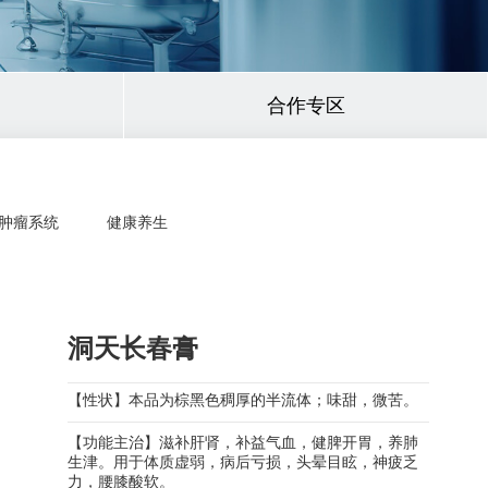
合作专区
肿瘤系统
健康养生
洞天长春膏
【性状】本品为棕黑色稠厚的半流体；味甜，微苦。
【功能主治】滋补肝肾，补益气血，健脾开胃，养肺
生津。用于体质虚弱，病后亏损，头晕目眩，神疲乏
力，腰膝酸软。