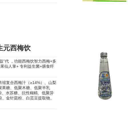
生元西梅饮
益”代 ，功能西梅饮智力西梅+多
果仙人掌+ 专利益生菌+膳食纤
缩复合西梅汁（≥14%）、山梨
聚果糖、低聚木糖、低聚半乳
菊粉、水苏糖、抗性糊精、低聚异
粉、金针菇粉、白芸豆提取物、