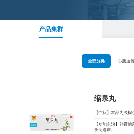
产品集群
全部分类
心脑血
缩泉丸
【性状】本品为淡棕
【功能主治】补肾缩
夜间遗尿。