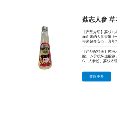
荔志人参 
【产品介绍】荔枝➕
面而来的人参香覆上
带来超多安心！真草
【产品配料表】纯净
酸、D-异抗坏血酸
C、人参粉、荔枝浓
查阅更多