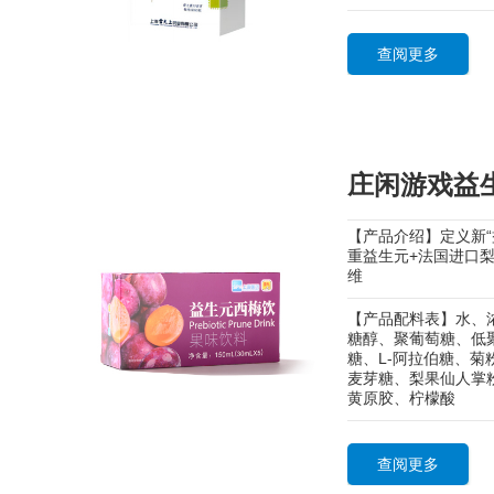
查阅更多
庄闲游戏益
【产品介绍】定义新“
重益生元+法国进口梨
维
【产品配料表】水、浓
糖醇、聚葡萄糖、低
糖、L-阿拉伯糖、
麦芽糖、梨果仙人掌
黄原胶、柠檬酸
查阅更多