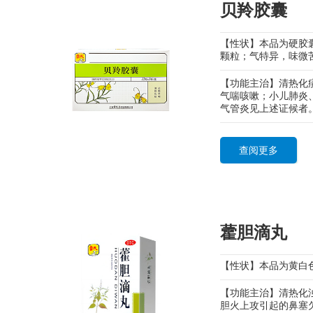
贝羚胶囊
【性状】本品为硬胶
颗粒；气特异，味微
【功能主治】清热化
气喘咳嗽；小儿肺炎
气管炎见上述证候者
查阅更多
藿胆滴丸
【性状】本品为黄白
【功能主治】清热化
胆火上攻引起的鼻塞