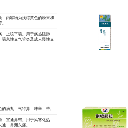
囊，内容物为浅棕黄色的粉末和
苦。
痰，止咳平喘。用于痰热阻肺，
、喘息性支气管炎及成人慢性支
。
色的滴丸；气特异，味辛、苦。
浊，宣通鼻窍。用于风寒化热，
欠通，鼻渊头痛。