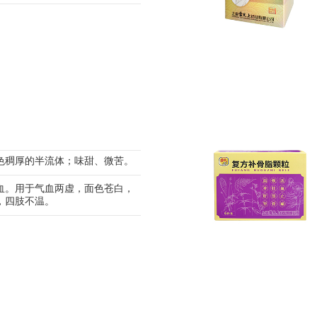
色稠厚的半流体；味甜、微苦。
血。用于气血两虚，面色苍白，
，四肢不温。