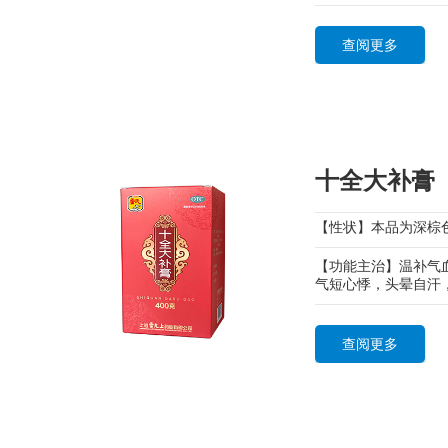
查阅更多
十全大补膏
【性状】本品为深棕
【功能主治】温补气
气短心悸，头晕自汗
查阅更多