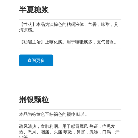
半夏糖浆
【性状】本品为淡棕色的粘稠液体；气香，味甜，具
清凉感。
【功能主治】止咳化痰。用于咳嗽痰多，支气管炎。
查阅更多
荆银颗粒
本品为棕黄色至棕褐色的颗粒 味苦。
疏风清热，宣肺利咽。用于感冒属风 热证，症见发
热、恶风、咽痛、头痛 咳嗽，鼻塞，流涕，口渴，汗
出等。