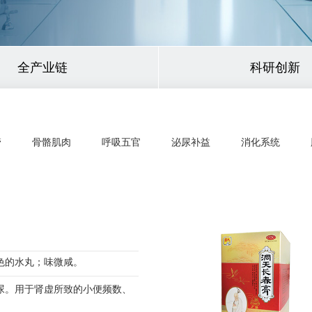
全产业链
科研创新
管
骨骼肌肉
呼吸五官
泌尿补益
消化系统
色的水丸；味微咸。
尿。用于肾虚所致的小便频数、