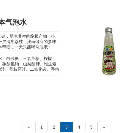
草本气泡水
人参，朋克养生的终极产物！扑
一层清甜荔枝，浅而薄润的参味
本萃取，一天只能喝两瓶哦！
水、白砂糖、三氯蔗糖、柠檬
钠、碳酸氢钠、山梨酸钾、维生素
缩汁、荔枝原汁、二氧化碳、香精
«
1
2
3
4
5
»