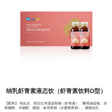
纳乳虾青素液态饮（虾青素饮料D型）
【配料】 纯化水、雨生红球藻提取物（虾青素）、酵母抽提物、赤
藓糖醇、木糖醇、磷脂、食用香精（水蜜桃香精）、胭脂虫红