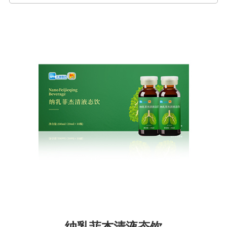
纳乳菲杰清液态饮