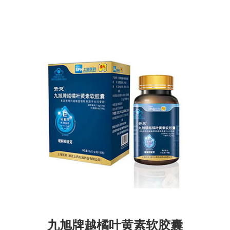
九旭牌越橘叶黄素软胶囊