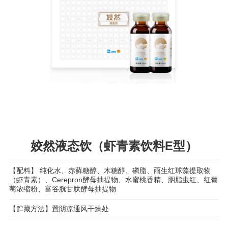
姣然液态饮（虾青素饮料E型）
【配料】 纯化水、赤藓糖醇、木糖醇、磷脂、雨生红球藻提取物
（虾青素）、Cerepron酵母抽提物、水蜜桃香精、胭脂虫红、红葡
萄浓缩粉、富谷胱甘肽酵母抽提物
【贮藏方法】置阴凉通风干燥处