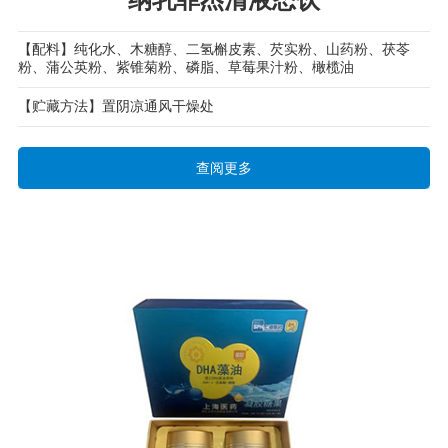
【配料】纯化水、木糖醇、二氢槲皮素、芡实粉、山药粉、茯苓
粉、蒲公英粉、紫锥菊粉、磷脂、草莓果汁粉、橄榄油
【贮藏方法】置阴凉通风干燥处
查阅更多