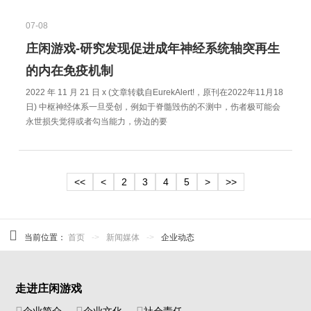
07-08
庄闲游戏-研究发现促进成年神经系统轴突再生
的内在免疫机制
2022 年 11 月 21 日 x (文章转载自EurekAlert!，原刊在2022年11月18
日) 中枢神经体系一旦受创，例如于脊髓毁伤的不测中，伤者极可能会
永世损失觉得或者勾当能力，傍边的要
<<
<
2
3
4
5
>
>>
当前位置：
首页
->
新闻媒体
->
企业动态
走进庄闲游戏
企业简介
企业文化
社会责任